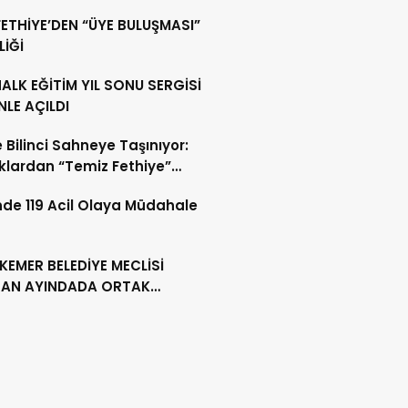
ETHİYE’DEN “ÜYE BULUŞMASI”
LİĞİ
HALK EĞİTİM YIL SONU SERGİSİ
LE AÇILDI
 Bilinci Sahneye Taşınıyor:
lardan “Temiz Fethiye”
u
de 119 Acil Olaya Müdahale
KEMER BELEDİYE MECLİSİ
RAN AYINDADA ORTAK
RLARA İMZA ATTI