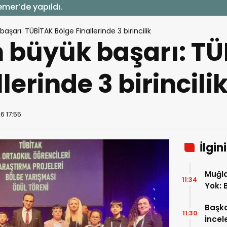
emer’de yapıldı.
şarı: TÜBİTAK Bölge Finallerinde 3 birincilik
 büyük başarı: T
lerinde 3 birincili
6 17:55
İlgin
Muğla
11:34
Yok: 
Tutu
Başka
11:30
İncel