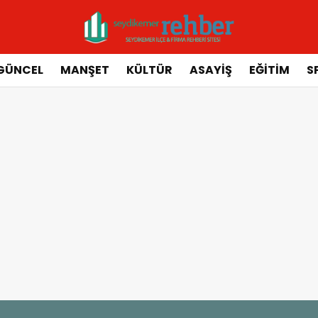
GÜNCEL
MANŞET
KÜLTÜR
ASAYIŞ
EĞITIM
S