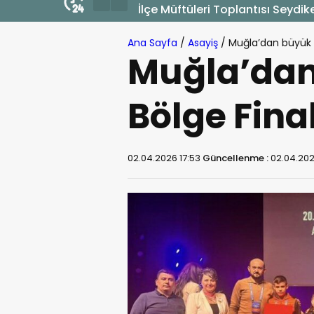
İlçe Müftüleri Toplantısı Seydik
Ana Sayfa
/
Asayiş
/
Muğla’dan büyük ba
Muğla’dan
Bölge Final
02.04.2026 17:53
Güncellenme :
02.04.202