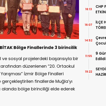
CHP F
16:13
ETKİN
İLÇE 
16:07
TÖREN
Çevre
14:52
Çocuk
TAK Bölge Finallerinde 3 birincilik
Oyun
9 Gün
11:55
 ve sosyal projelerdeki başarısıyla bir
Edildi
tarafından düzenlenen “20. Ortaokul
SEYDİ
19:22
 Yarışması” İzmir Bölge Finalleri
HAZİ
KARA
gerçekleştirilen finallerde Muğla’yı
 alanda bölge birinciliği elde ederek