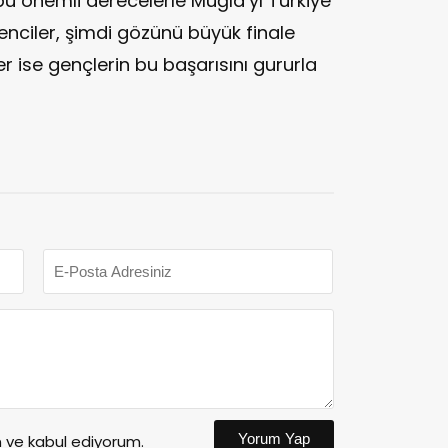
 bu önemli derecelerle Muğla’yı Türkiye
enciler, şimdi gözünü büyük finale
ler ise gençlerin bu başarısını gururla
Yorum Yap
ve kabul ediyorum.