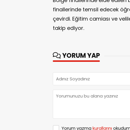
Bölge finallerinde elde edilen
finallerinde temsil edecek öğr
çevirdi. Eğitim camiası ve veli
takip ediyor.
YORUM YAP
Yorum yazma
kurallarını
okudum 