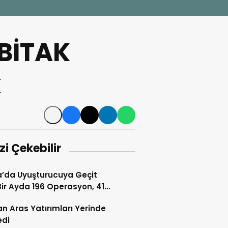
ÜBİTAK
k
izi Çekebilir
’da Uyuşturucuya Geçit
Bir Ayda 196 Operasyon, 41
klama
n Aras Yatırımları Yerinde
edi