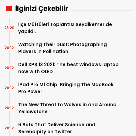
İlginizi Çekebilir
İlçe Müftüleri Toplantısı Seydikemer’de
23:20
yapıldı.
Watching Their Dust: Photographing
20:12
Players in Pollination
Dell XPS 13 2021: The best Windows laptop
20:12
now with OLED
iPad Pro M1 Chip: Bringing The MacBook
20:12
Pro Power
The New Threat to Wolves in and Around
20:12
Yellowstone
6 Bots That Deliver Science and
20:12
Serendipity on Twitter