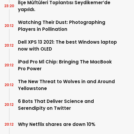
İlçe Müftüleri Toplantısı Seydikemer’de
23:20
yapıldı.
Watching Their Dust: Photographing
20:12
Players in Pollination
Dell XPS 13 2021: The best Windows laptop
20:12
now with OLED
iPad Pro M1 Chip: Bringing The MacBook
20:12
Pro Power
The New Threat to Wolves in and Around
20:12
Yellowstone
6 Bots That Deliver Science and
20:12
Serendipity on Twitter
Why Netflix shares are down 10%
20:12