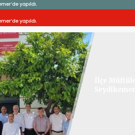
emer’de yapıldı.
emer’de yapıldı.
İlçe Müftüle
Seydikemer’