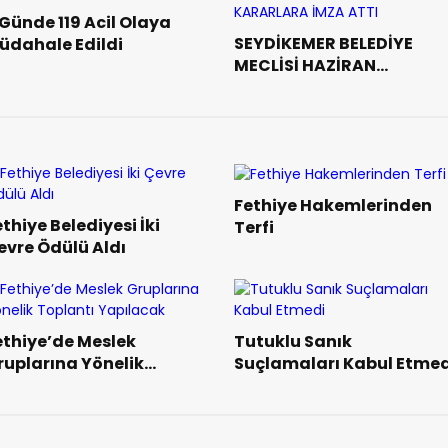
 Günde 119 Acil Olaya
SEYDİKEMER BELEDİYE
üdahale Edildi
MECLİSİ HAZİRAN
AYINDADA ORTAK
KARARLARA İMZA ATTI
Fethiye Hakemlerinden
thiye Belediyesi İki
Terfi
evre Ödülü Aldı
ethiye’de Meslek
Tutuklu Sanık
ruplarına Yönelik
Suçlamaları Kabul Etmed
oplantı Yapılacak