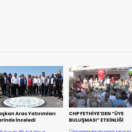
aşkan Aras Yatırımları
CHP FETHİYE’DEN “ÜYE
erinde İnceledi
BULUŞMASI” ETKİNLİĞİ