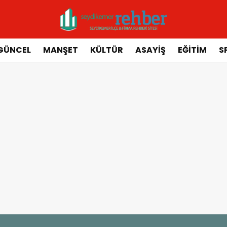
GÜNCEL
MANŞET
KÜLTÜR
ASAYIŞ
EĞITIM
S