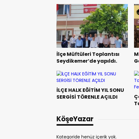
İlçe Müftüleri Toplantısı
M
Seydikemer’de yapıldı.
G
O
İLÇE HALK EĞİTİM YIL SONU
Ç
SERGİSİ TÖRENLE AÇILDI
T
“
KöşeYazar
Kategoride henüz içerik yok.