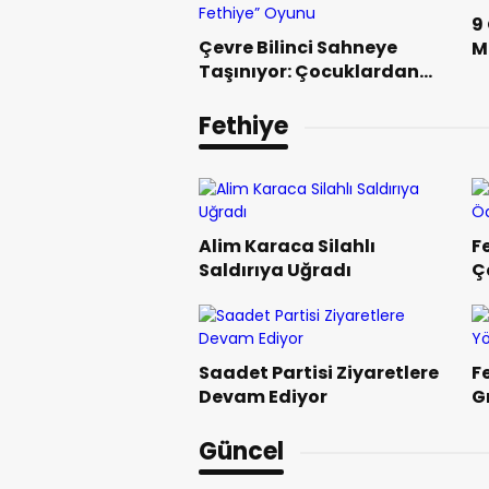
9
Çevre Bilinci Sahneye
M
Taşınıyor: Çocuklardan
“Temiz Fethiye” Oyunu
Fethiye
Alim Karaca Silahlı
Fe
Saldırıya Uğradı
Ç
Saadet Partisi Ziyaretlere
F
Devam Ediyor
G
T
Güncel