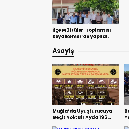
İlçe Müftüleri Toplantısı
Seydikemer’de yapıldı.
Asayiş
Muğla’da Uyuşturucuya
B
Geçit Yok: Bir Ayda 196
Y
Operasyon, 41 Tutuklama