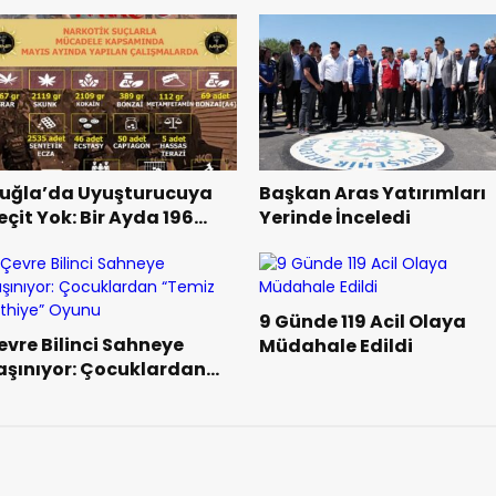
uğla’da Uyuşturucuya
Başkan Aras Yatırımları
eçit Yok: Bir Ayda 196
Yerinde İnceledi
perasyon, 41 Tutuklama
9 Günde 119 Acil Olaya
evre Bilinci Sahneye
Müdahale Edildi
aşınıyor: Çocuklardan
Temiz Fethiye” Oyunu