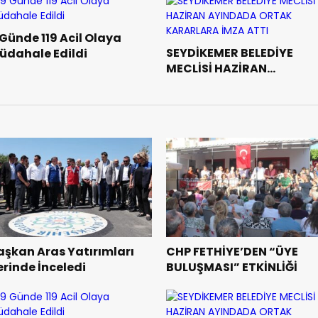
 Günde 119 Acil Olaya
SEYDİKEMER BELEDİYE
üdahale Edildi
MECLİSİ HAZİRAN
AYINDADA ORTAK
KARARLARA İMZA ATTI
aşkan Aras Yatırımları
CHP FETHİYE’DEN “ÜYE
erinde İnceledi
BULUŞMASI” ETKİNLİĞİ