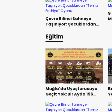
9
Çevre Bilinci Sahneye
M
Taşınıyor: Çocuklardan
“Temiz Fethiye” Oyunu
Eğitim
Muğla’da Uyuşturucuya
B
Geçit Yok: Bir Ayda 196
Y
Operasyon, 41 Tutuklama